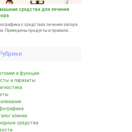
машние средства для лечения
пора
ографика о средствах лечения запора
а. Приведены продукты и правила...
Рубрики
атомия и функции
исты и паразиты
агностика
еты
болевания
фографика
талог клиник
родные средства
вости