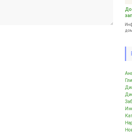
До
за
Инф
дом
Ан
Гл
Ди
Ди
За
Ин
Ка
На
Но