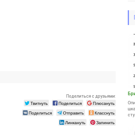
Бр
Поделиться с друзьями:
Твитнуть
Поделиться
Плюсануть
Опи
шка
Поделиться
Отправить
Класснуть
стул
Линкануть
Запинить