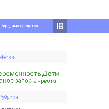
Народные средства
Метки
Дети
еременность
онос
запор
рвота
колит
Рубрики