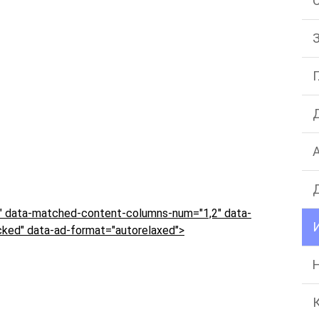
 data-matched-content-columns-num="1,2" data-
ked" data-ad-format="autorelaxed">