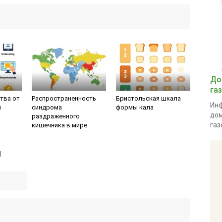
До
га
тва от
Распространенность
Бристольская шкала
Инф
я
синдрома
формы кала
дом
раздраженного
газ
кишечника в мире
й