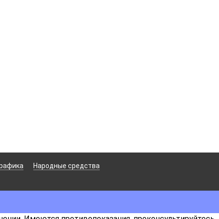
рафика
Народные средства
чении. Имеются противопоказания, проконсультируйтесь