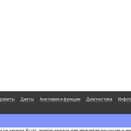
аразиты
Диеты
Анатомия и функции
Диагностика
Инфог
 не может быть использована для принятия решения о ле