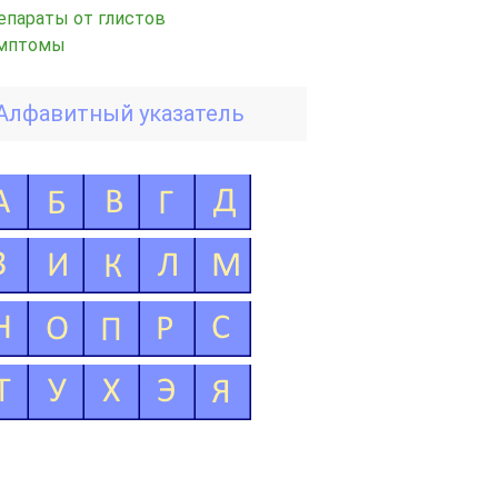
епараты от глистов
мптомы
Алфавитный указатель