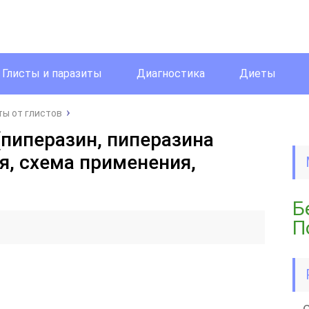
Глисты и паразиты
Диагностика
Диеты
ы от глистов
(пиперазин, пиперазина
я, схема применения,
Б
П