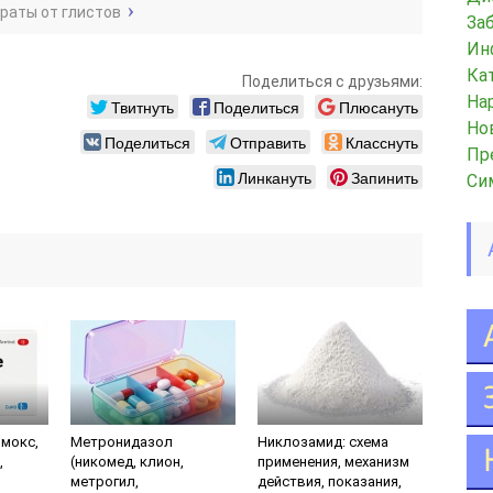
раты от глистов
За
Ин
Ка
Поделиться с друзьями:
На
Твитнуть
Поделиться
Плюсануть
Но
Поделиться
Отправить
Класснуть
Пр
Линкануть
Запинить
Си
мокс,
Метронидазол
Никлозамид: схема
,
(никомед, клион,
применения, механизм
метрогил,
действия, показания,