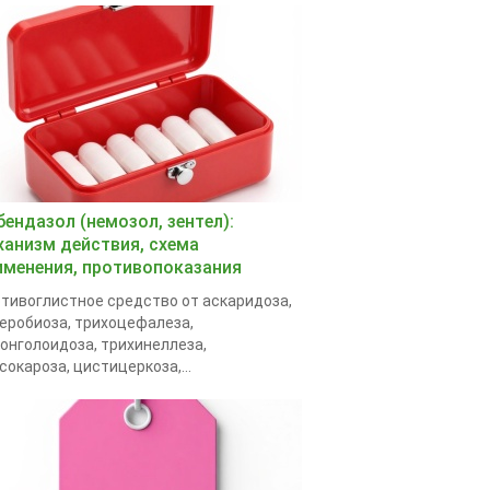
бендазол (немозол, зентел):
ханизм действия, схема
именения, противопоказания
тивоглистное средство от аскаридоза,
еробиоза, трихоцефалеза,
онголоидоза, трихинеллеза,
сокароза, цистицеркоза,...