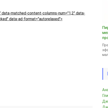
 data-matched-content-columns-num="1,2" data-
ked" data-ad-format="autorelaxed">
Пи
ме
пр
Про
эфф
мал
Ан
Гл
Ди
Ди