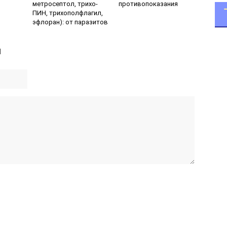
метросептол, трихо-
противопоказания
ПИН, трихополфлагил,
эфлоран): от паразитов
й