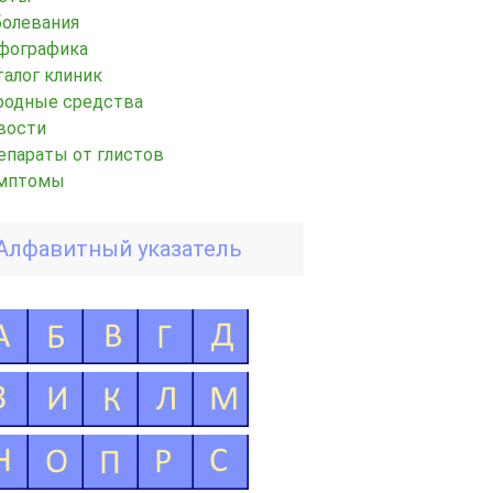
болевания
фографика
талог клиник
родные средства
вости
епараты от глистов
мптомы
Алфавитный указатель