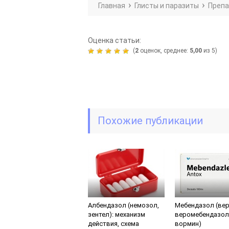
Главная
Глисты и паразиты
Препа
Оценка статьи:
(
2
оценок, среднее:
5,00
из 5)
Похожие публикации
Албендазол (немозол,
Мебендазол (вер
зентел): механизм
веромебендазол
действия, схема
вормин)