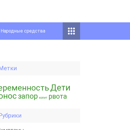
Народные средства
Метки
Дети
еременность
онос
запор
рвота
колит
Рубрики