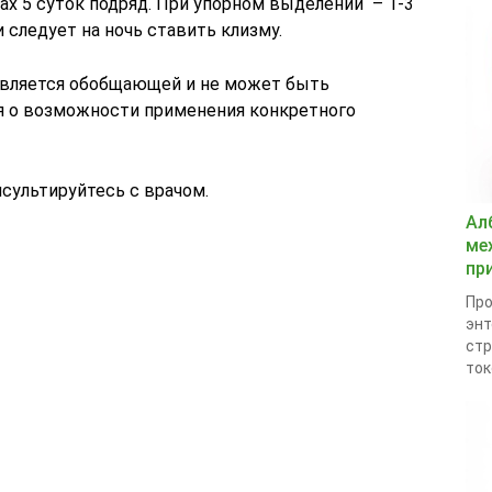
ах 5 суток подряд. При упорном выделении – 1-3
 следует на ночь ставить клизму.
является обобщающей и не может быть
я о возможности применения конкретного
сультируйтесь с врачом.
Ал
ме
пр
Про
энт
стр
ток