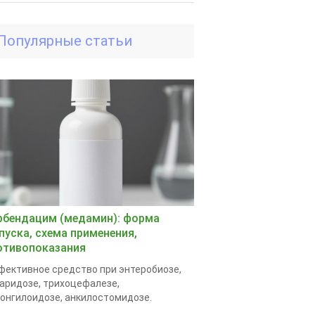
Популярные статьи
рбендацим (медамин): форма
пуска, схема применения,
отивопоказания
ективное средство при энтеробиозе,
аридозе, трихоцефалезе,
онгилоидозе, анкилостомидозе.