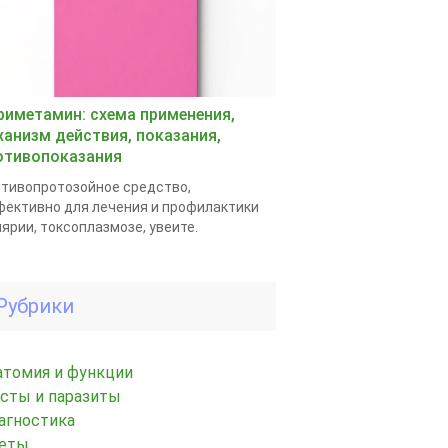
риметамин: схема применения,
ханизм действия, показания,
отивопоказания
тивопротозойное средство,
ективно для лечения и профилактики
ярии, токсоплазмозе, увеите.
Рубрики
атомия и функции
исты и паразиты
агностика
еты