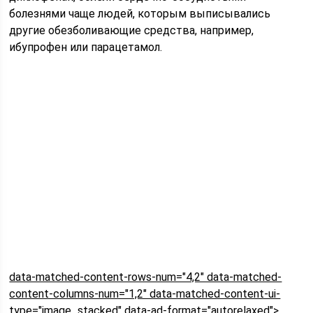
болезнями чаще людей, которым выписывались
другие обезболивающие средства, например,
ибупрофен или парацетамол.
data-matched-content-rows-num="4,2" data-matched-
content-columns-num="1,2" data-matched-content-ui-
type="image_stacked" data-ad-format="autorelaxed">