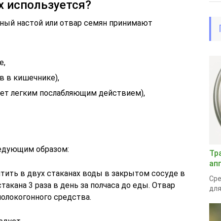
х используется?
дный настой или отвар семян принимают
е,
в в кишечнике),
дает легким послабляющим действием),
ледующим образом:
Тр
ап
тить в двух стаканах воды в закрытом сосуде в
Сре
такана 3 раза в день за полчаса до еды. Отвар
для
олокогонного средства.