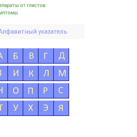
епараты от глистов
мптомы
Алфавитный указатель