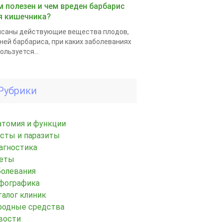
м полезен и чем вреден барбарис
я кишечника?
саны действующие вещества плодов,
ней барбариса, при каких заболеваниях
ользуется...
Рубрики
атомия и функции
исты и паразиты
агностика
еты
болевания
фографика
талог клиник
родные средства
вости