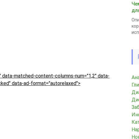
Че
дл
Опи
кор
исп
 data-matched-content-columns-num="1,2" data-
Ан
ked" data-ad-format="autorelaxed">
Гл
Ди
Ди
За
Ин
Ка
На
Но