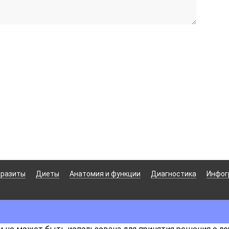
аразиты
Диеты
Анатомия и функции
Диагностика
Инфог