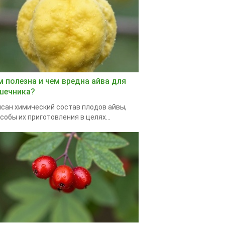
м полезна и чем вредна айва для
шечника?
сан химический состав плодов айвы,
собы их приготовления в целях...