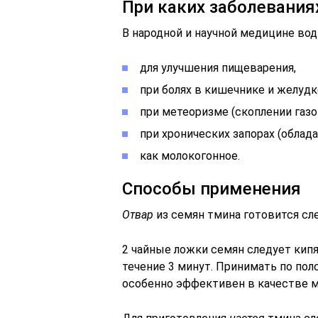
При каких заболевания
В народной и научной медицине во
для улучшения пищеварения,
при болях в кишечнике и желудк
при метеоризме (скоплении газо
при хронических запорах (обла
как молокогонное.
Способы применения
Отвар
из семян тмина готовится с
2 чайные ложки семян следует кипя
течение 3 минут. Принимать по полс
особенно эффективен в качестве м