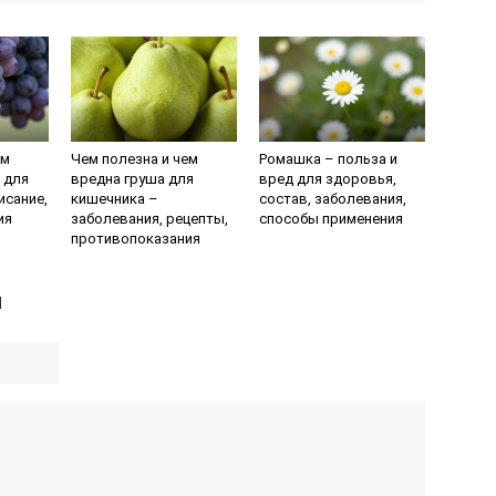
ем
Чем полезна и чем
Ромашка – польза и
 для
вредна груша для
вред для здоровья,
исание,
кишечника –
состав, заболевания,
ия
заболевания, рецепты,
способы применения
противопоказания
й