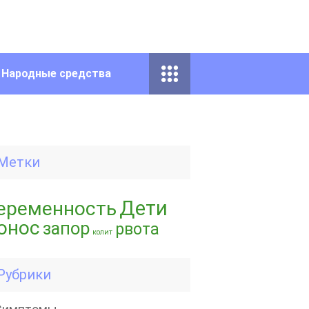
Народные средства
Метки
Дети
еременность
онос
запор
рвота
колит
Рубрики