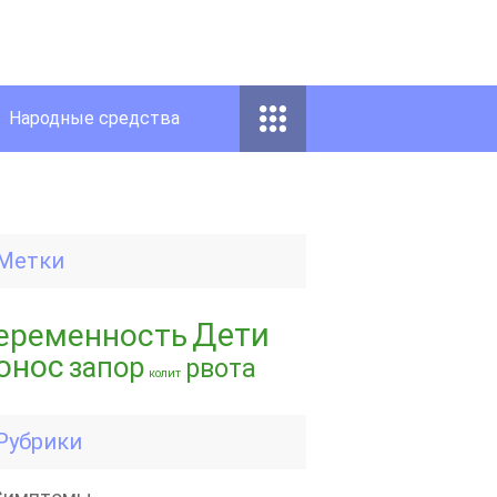
Народные средства
Метки
Дети
еременность
онос
запор
рвота
колит
Рубрики