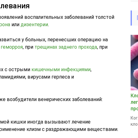
олевания
проявлений воспалительных заболеваний толстой
рона
или
дизентерии
.
звиться у больных, перенесших операцию на
геморроя
, при
трещинах заднего прохода
, при
ых с острыми
кишечными инфекциями
,
амидиями, вирусами герпеса и
Кл
же возбудители венерических заболеваний:
ле
пр
Ког
рямой кишки иногда вызывают лечение
кло
 применение клизм с раздражающими веществами.