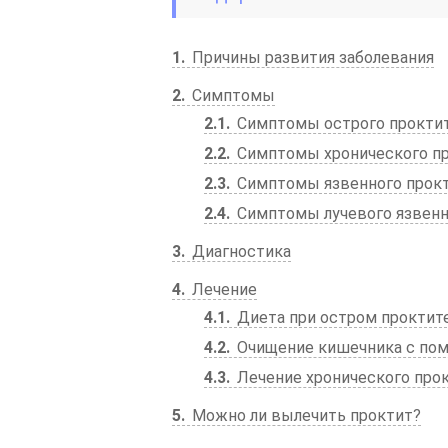
1
Причины развития заболевания
2
Симптомы
2.1
Симптомы острого прокти
2.2
Симптомы хронического п
2.3
Симптомы язвенного прок
2.4
Симптомы лучевого язвенн
3
Диагностика
4
Лечение
4.1
Диета при остром проктит
4.2
Очищение кишечника с пом
4.3
Лечение хронического про
5
Можно ли вылечить проктит?