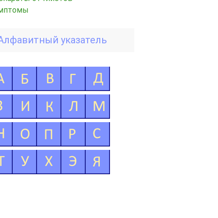
мптомы
Алфавитный указатель