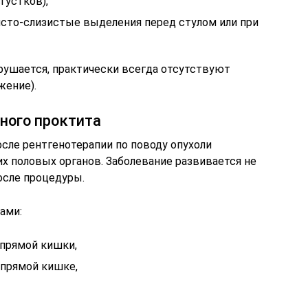
сгустков),
сто-слизистые выделения перед стулом или при
рушается, практически всегда отсутствуют
жение).
ного проктита
сле рентгенотерапии по поводу опухоли
х половых органов. Заболевание развивается не
после процедуры.
ами:
прямой кишки,
 прямой кишке,