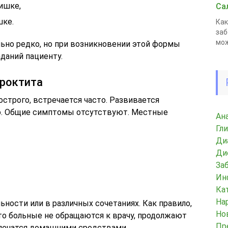
ишке,
Са
шке.
Как
заб
мож
ьно редко, но при возникновении этой формы
даний пациенту.
роктита
острого, встречается часто. Развивается
но. Общие симптомы отсутствуют. Местные
Ан
Гл
Ди
Ди
За
Ин
Ка
На
ьности или в различных сочетаниях. Как правило,
Но
то больные не обращаются к врачу, продолжают
Пр
 лечатся домашними средствами.