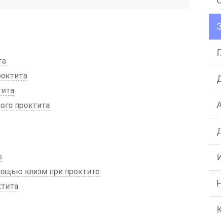
та
роктита
тита
ого проктита
е
ощью клизм при проктите
ктита