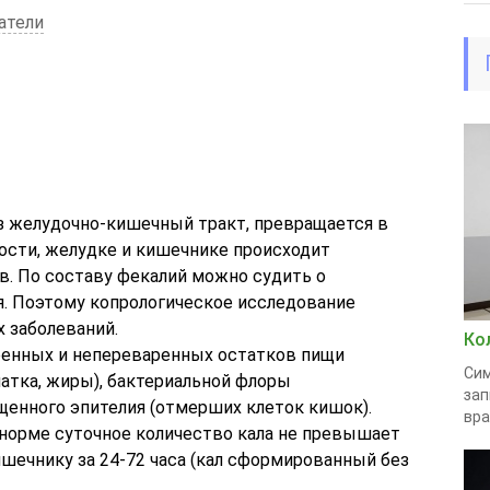
атели
ез желудочно-кишечный тракт, превращается в
лости, желудке и кишечнике происходит
. По составу фекалий можно судить о
. Поэтому копрологическое исследование
х заболеваний.
Ко
ренных и непереваренных остатков пищи
Сим
атка, жиры), бактериальной флоры
зап
щенного эпителия (отмерших клеток кишок).
вра
 норме суточное количество кала не превышает
ишечнику за 24-72 часа (кал сформированный без