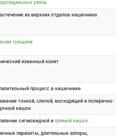
орроидальных узлов
.
вотечение из верхних отделов кишечника
льная трещина
нический язвенный колит
палительный процесс в кишечнике
ажение тонкой, слепой, восходящей и поперечно-
дочной кишок
паление сигмовидной и
прямой кишок
ечные паразиты, длительные запоры,