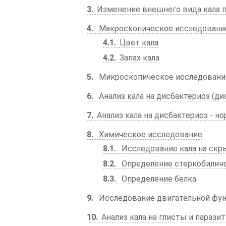
3
Изменение внешнего вида кала 
4
Макроскопическое исследовани
4.1
Цвет кала
4.2
Запах кала
5
Микроскопическое исследовани
6
Анализ кала на дисбактериоз (ди
7
Анализ кала на дисбактериоз - н
8
Химическое исследование
8.1
Исследование кала на скр
8.2
Определение стеркобилино
8.3
Определение белка
9
Исследование двигательной фу
10
Анализ кала на глисты и парази