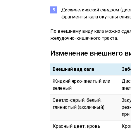
Дискинетический синдром
(дис
фрагменты кала окутаны слиз
По внешнему виду кала можно сдел
желудочно-кишечного тракта.
Изменение внешнего в
Внешний вид кала
Заб
Жидкий ярко-желтый или
Дис
зеленый
жел
Светло-серый, белый,
Зак
глинистый (ахоличный)
рез
при
Красный цвет, кровь
Кро