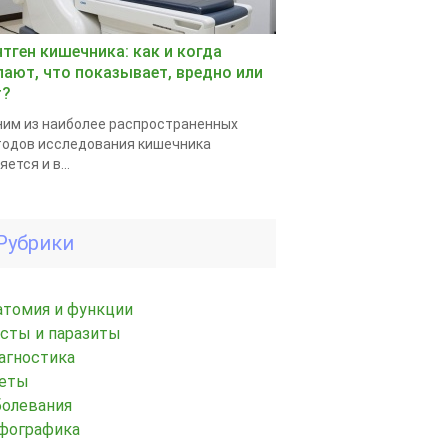
нтген кишечника: как и когда
лают, что показывает, вредно или
т?
им из наиболее распространенных
одов исследования кишечника
яется и в...
Рубрики
атомия и функции
исты и паразиты
агностика
еты
болевания
фографика