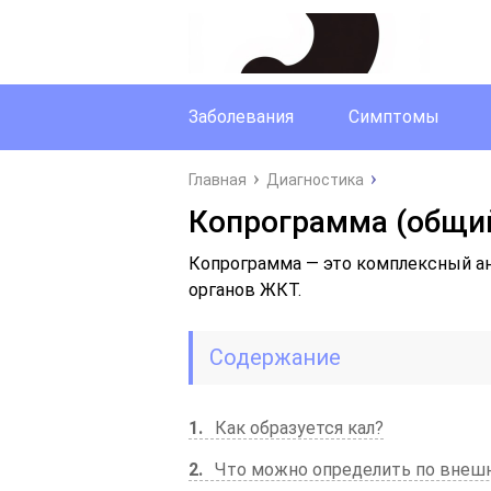
Заболевания
Симптомы
Главная
Диагностика
Копрограмма (общий
Копрограмма — это комплексный ан
органов ЖКТ.
Содержание
1
Как образуется кал?
2
Что можно определить по внешн