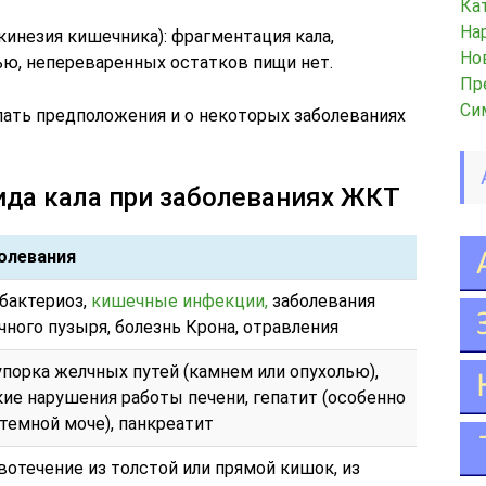
Ка
На
кинезия кишечника): фрагментация кала,
Но
ью, непереваренных остатков пищи нет.
Пр
Си
ать предположения и о некоторых заболеваниях
ида кала при заболеваниях ЖКТ
олевания
бактериоз,
кишечные инфекции,
заболевания
чного пузыря, болезнь Крона, отравления
упорка желчных путей (камнем или опухолью),
кие нарушения работы печени, гепатит (особенно
 темной моче), панкреатит
вотечение из толстой или прямой кишок, из