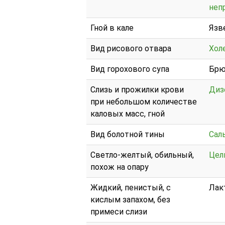
неп
Гной в кале
Язв
Вид рисового отвара
Хол
Вид горохового супа
Брю
Слизь и прожилки крови
Диз
при небольшом количестве
каловых масс, гной
Вид болотной тины
Сал
Светло-желтый, обильный,
Цел
похож на опару
Жидкий, пенистый, с
Лак
кислым запахом, без
примеси слизи