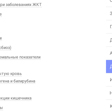
при заболеваниях ЖКТ
е
е
сбиоз)
ормальные показатели
ытую кровь
гена и билирубина
нкции кишечника
ты