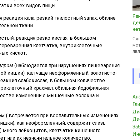
татки всех видов пищи.
Ре
я реакция кала, резкий гнилостный запах, обилие
де
ельной ткани.
не
нистый, реакция резко кислая, в большом
Одн
переваренная клетчатка, внутриклеточные
мет
явл
ных кислот.
ндром
(наблюдается при нарушениях пищеварения
ой кишки): кал чаще неоформленный, золотисто-
реакция слабокислая, в большом количестве
триклеточный крахмал, обильная йодофильная
ичестве измененные мышечные волокна и
Ан
Гл
Ди
ом
( встречается при воспалительных изменениях
Ди
ишки): кал неоформленный, содержит слизь
За
) много лейкоцитов, клетчатки кишечного
Ин
ет или их незначительное количество.