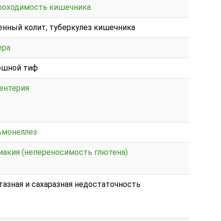
роходимость кишечника
енный колит, туберкулез кишечника
ера
шной тиф
ентерия
ьмонеллез
иакия (непереносимость глютена)
тазная и сахаразная недостаточность