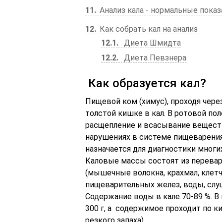
11
Анализ кала - нормальные показ
12
Как собрать кал на анализ
12.1
Диета Шмидта
12.2
Диета Певзнера
Как образуется кал?
Пищевой ком (химус), проходя чер
толстой кишке в кал. В ротовой по
расщепление и всасывание веществ
нарушениях в системе пищеварения
назначается для диагностики многи
Каловые массы состоят из перева
(мышечные волокна, крахмал, клетч
пищеварительных желез, воды, слу
Содержание воды в кале 70-89 %. В
300 г, а содержимое проходит по к
резкого запаха).