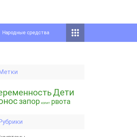
Народные средства
Метки
Дети
еременность
онос
запор
рвота
колит
Рубрики