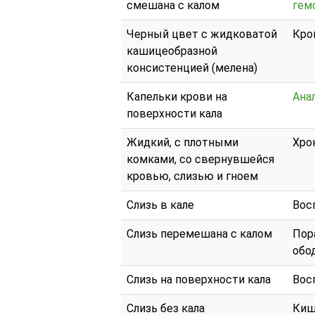
смешана с калом
гем
Черный цвет с жидковатой
Кро
кашицеобразной
консистенцией (мелена)
Капельки крови на
Ана
поверхности кала
Жидкий, с плотными
Хро
комками, со свернувшейся
кровью, слизью и гноем
Слизь в кале
Вос
Слизь перемешана с калом
Пор
обо
Слизь на поверхности кала
Вос
Слизь без кала
Киш