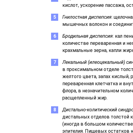
кислот, ускорение пассажа, ос
Гнилостная диспепсия
: щелочна
мышечных волокон и соединит
Бродильная диспепсия
: кал пе
количестве переваренная и не
крахмальные зерна, капли жир
Лекальный (илеоцекальный) си
в проксимальном отделе толст
желтого цвета, запах кислый, 
переваренная клетчатка и вну
флора, в незначительном кол
расщепленный жир.
Дистально-колитический синдр
дистальных отделов толстой к
(иногда в большом количестве
эпителия. Пищевых остатков н