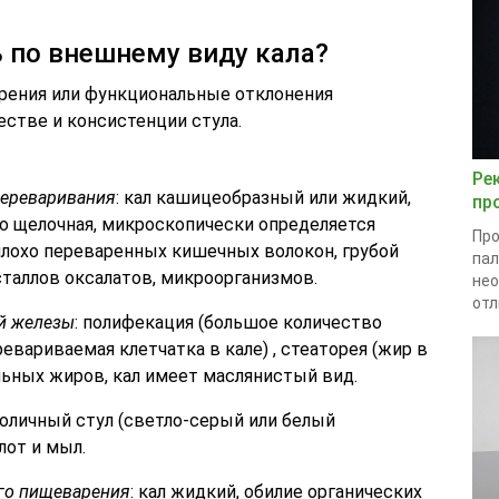
 по внешнему виду кала?
рения или функциональные отклонения
естве и консистенции стула.
Ре
переваривания
: кал кашицеобразный или жидкий,
пр
ко щелочная, микроскопически определяется
Про
плохо переваренных кишечных волокон, грубой
пал
сталлов оксалатов, микроорганизмов.
нео
отл
й железы
: полифекация (большое количество
ревариваемая клетчатка в кале) , стеаторея (жир в
льных жиров, кал имеет маслянистый вид.
ахоличный стул (светло-серый или белый
лот и мыл.
го пищеварения
: кал жидкий, обилие органических