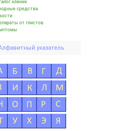
талог клиник
родные средства
вости
епараты от глистов
мптомы
Алфавитный указатель